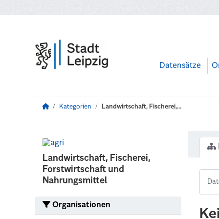
Zum Hauptinhalt wechseln
Datensätze
O
Kategorien
Landwirtschaft, Fischerei,...
Landwirtschaft, Fischerei,
Forstwirtschaft und
Nahrungsmittel
Organisationen
Ke