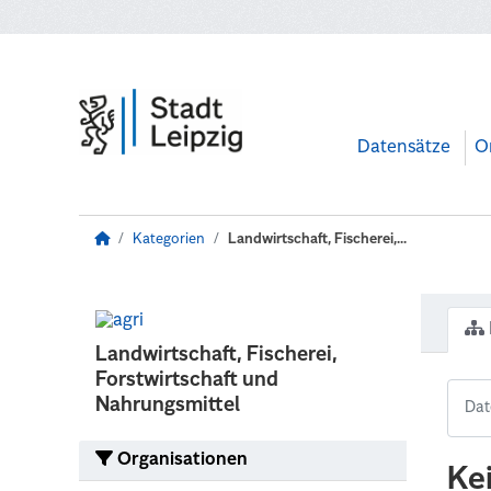
Zum Hauptinhalt wechseln
Datensätze
O
Kategorien
Landwirtschaft, Fischerei,...
Landwirtschaft, Fischerei,
Forstwirtschaft und
Nahrungsmittel
Organisationen
Ke