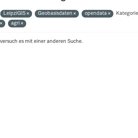
LeipziGIS
Geobasisdaten
opendata
Kategorie
t
agri
 versuch es mit einer anderen Suche.