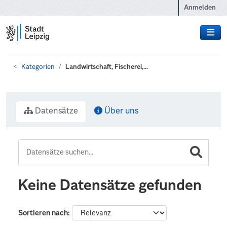
Zum Hauptinhalt wechseln
Anmelden
Kategorien
Landwirtschaft, Fischerei,...
Datensätze
Über uns
Keine Datensätze gefunden
Sortieren nach