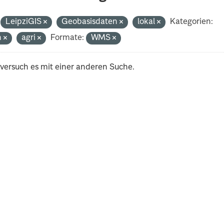
LeipziGIS
Geobasisdaten
lokal
Kategorien:
h
agri
Formate:
WMS
 versuch es mit einer anderen Suche.