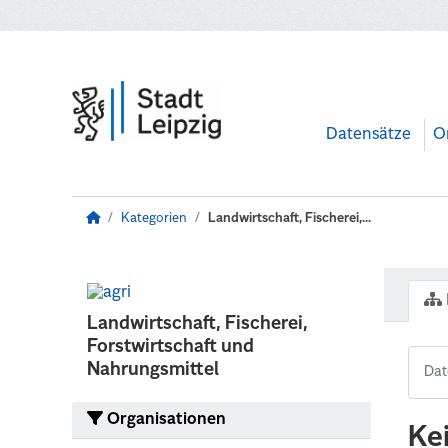
Zum Hauptinhalt wechseln
Datensätze
O
Kategorien
Landwirtschaft, Fischerei,...
Landwirtschaft, Fischerei,
Forstwirtschaft und
Nahrungsmittel
Organisationen
Ke