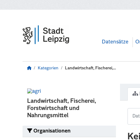
Zum Hauptinhalt wechseln
Datensätze
O
Kategorien
Landwirtschaft, Fischerei,...
Landwirtschaft, Fischerei,
Forstwirtschaft und
Nahrungsmittel
Organisationen
Ke