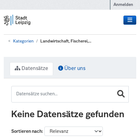
Zum Hauptinhalt wechseln
Anmelden
Kategorien
Landwirtschaft, Fischerei,...
Datensätze
Über uns
Keine Datensätze gefunden
Sortieren nach