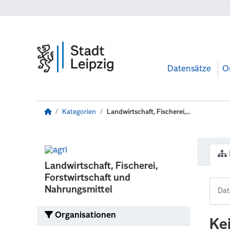
Zum Hauptinhalt wechseln
Datensätze
O
Kategorien
Landwirtschaft, Fischerei,...
Landwirtschaft, Fischerei,
Forstwirtschaft und
Nahrungsmittel
Organisationen
Ke