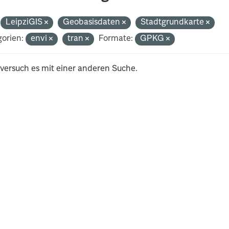
LeipziGIS
Geobasisdaten
Stadtgrundkarte
orien:
envi
tran
Formate:
GPKG
 versuch es mit einer anderen Suche.