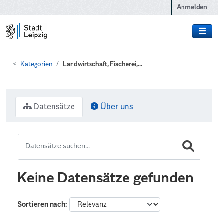
Zum Hauptinhalt wechseln
Anmelden
Kategorien
Landwirtschaft, Fischerei,...
Datensätze
Über uns
Keine Datensätze gefunden
Sortieren nach