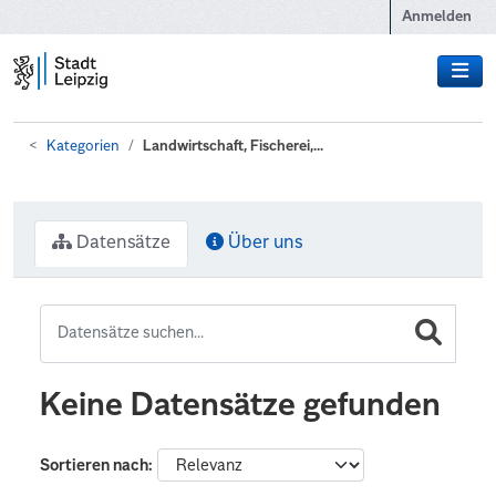
Zum Hauptinhalt wechseln
Anmelden
Kategorien
Landwirtschaft, Fischerei,...
Datensätze
Über uns
Keine Datensätze gefunden
Sortieren nach