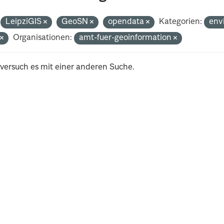
LeipziGIS
GeoSN
opendata
Kategorien:
env
t
Organisationen:
amt-fuer-geoinformation
 versuch es mit einer anderen Suche.