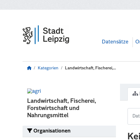
Zum Hauptinhalt wechseln
Datensätze
O
Kategorien
Landwirtschaft, Fischerei,...
Landwirtschaft, Fischerei,
Forstwirtschaft und
Nahrungsmittel
Organisationen
Ke