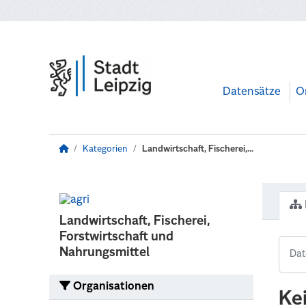
Zum Hauptinhalt wechseln
Datensätze
O
Kategorien
Landwirtschaft, Fischerei,...
Landwirtschaft, Fischerei,
Forstwirtschaft und
Nahrungsmittel
Organisationen
Ke