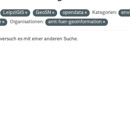
LeipziGIS
GeoSN
opendata
Kategorien:
env
e
Organisationen:
amt-fuer-geoinformation
 versuch es mit einer anderen Suche.