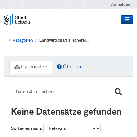
Zum Hauptinhalt wechseln
Anmelden
Kategorien
Landwirtschaft, Fischerei,...
Datensätze
Über uns
Keine Datensätze gefunden
Sortieren nach