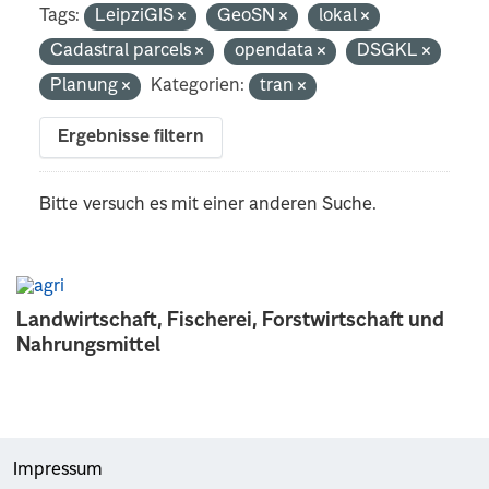
Tags:
LeipziGIS
GeoSN
lokal
Cadastral parcels
opendata
DSGKL
Planung
Kategorien:
tran
Ergebnisse filtern
Bitte versuch es mit einer anderen Suche.
Landwirtschaft, Fischerei, Forstwirtschaft und
Nahrungsmittel
Impressum