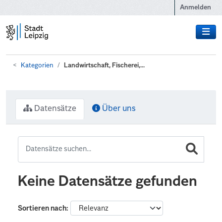
Zum Hauptinhalt wechseln
Anmelden
Kategorien
Landwirtschaft, Fischerei,...
Datensätze
Über uns
Keine Datensätze gefunden
Sortieren nach