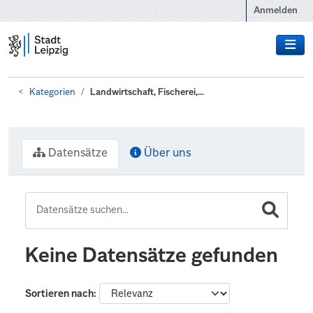
Zum Hauptinhalt wechseln
Anmelden
Kategorien
Landwirtschaft, Fischerei,...
Datensätze
Über uns
Keine Datensätze gefunden
Sortieren nach