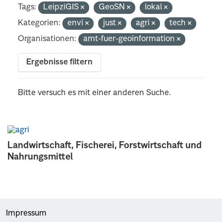
Tags:
LeipziGIS
GeoSN
lokal
Kategorien:
envi
just
agri
tech
Organisationen:
amt-fuer-geoinformation
Ergebnisse filtern
Bitte versuch es mit einer anderen Suche.
Landwirtschaft, Fischerei, Forstwirtschaft und
Nahrungsmittel
Impressum