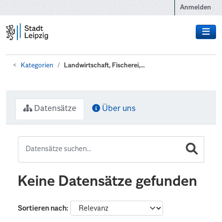
Zum Hauptinhalt wechseln
Anmelden
Kategorien
Landwirtschaft, Fischerei,...
Datensätze
Über uns
Keine Datensätze gefunden
Sortieren nach