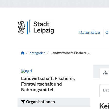
Zum Hauptinhalt wechseln
Datensätze
O
Kategorien
Landwirtschaft, Fischerei,...
Landwirtschaft, Fischerei,
Forstwirtschaft und
Nahrungsmittel
Organisationen
Ke