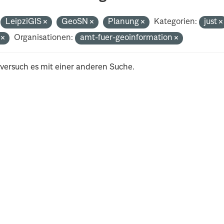
LeipziGIS
GeoSN
Planung
Kategorien:
just
i
Organisationen:
amt-fuer-geoinformation
 versuch es mit einer anderen Suche.