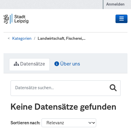
Zum Hauptinhalt wechseln
Anmelden
Kategorien
Landwirtschaft, Fischerei,...
Datensätze
Über uns
Keine Datensätze gefunden
Sortieren nach