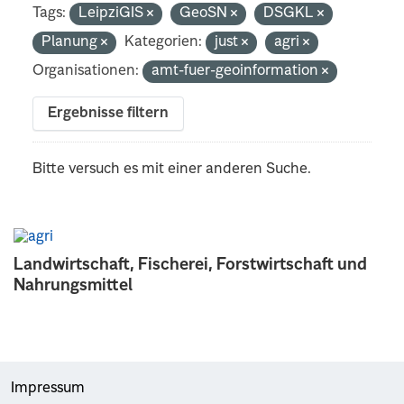
Tags:
LeipziGIS
GeoSN
DSGKL
Planung
Kategorien:
just
agri
Organisationen:
amt-fuer-geoinformation
Ergebnisse filtern
Bitte versuch es mit einer anderen Suche.
Landwirtschaft, Fischerei, Forstwirtschaft und
Nahrungsmittel
Impressum