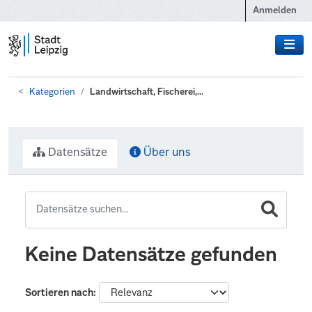
Zum Hauptinhalt wechseln
Anmelden
Kategorien
Landwirtschaft, Fischerei,...
Datensätze
Über uns
Keine Datensätze gefunden
Sortieren nach