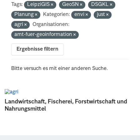
Tags:
LeipziGIS
GeoSN
DSGKL
Planung
Kategorien:
envi
just
agri
Organisationen:
amt-fuer-geoinformation
Ergebnisse filtern
Bitte versuch es mit einer anderen Suche.
Landwirtschaft, Fischerei, Forstwirtschaft und
Nahrungsmittel