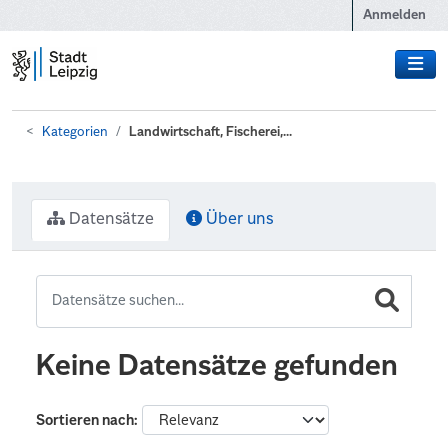
Zum Hauptinhalt wechseln
Anmelden
Kategorien
Landwirtschaft, Fischerei,...
Datensätze
Über uns
Keine Datensätze gefunden
Sortieren nach