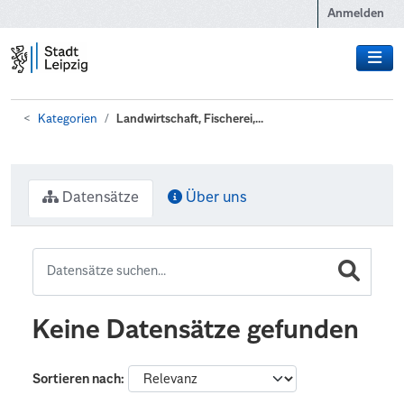
Zum Hauptinhalt wechseln
Anmelden
Kategorien
Landwirtschaft, Fischerei,...
Datensätze
Über uns
Keine Datensätze gefunden
Sortieren nach