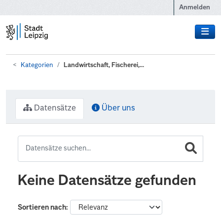
Zum Hauptinhalt wechseln
Anmelden
Kategorien
Landwirtschaft, Fischerei,...
Datensätze
Über uns
Keine Datensätze gefunden
Sortieren nach