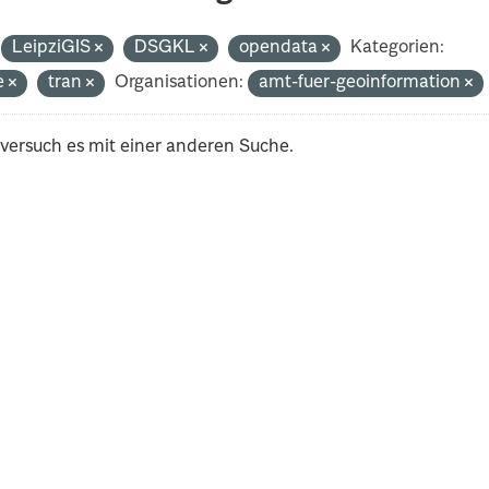
LeipziGIS
DSGKL
opendata
Kategorien:
e
tran
Organisationen:
amt-fuer-geoinformation
 versuch es mit einer anderen Suche.