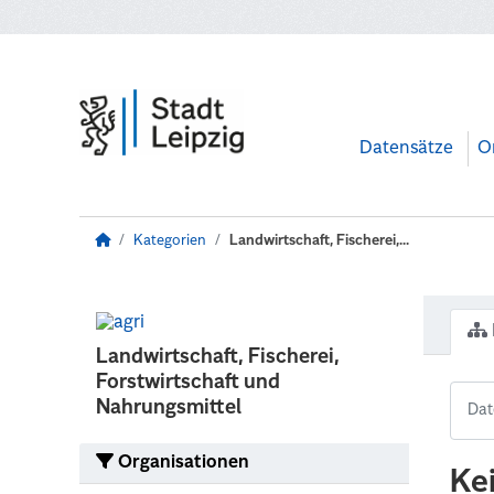
Zum Hauptinhalt wechseln
Datensätze
O
Kategorien
Landwirtschaft, Fischerei,...
Landwirtschaft, Fischerei,
Forstwirtschaft und
Nahrungsmittel
Organisationen
Ke