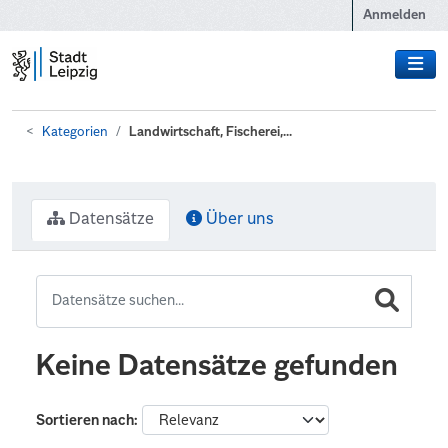
Zum Hauptinhalt wechseln
Anmelden
Kategorien
Landwirtschaft, Fischerei,...
Datensätze
Über uns
Keine Datensätze gefunden
Sortieren nach