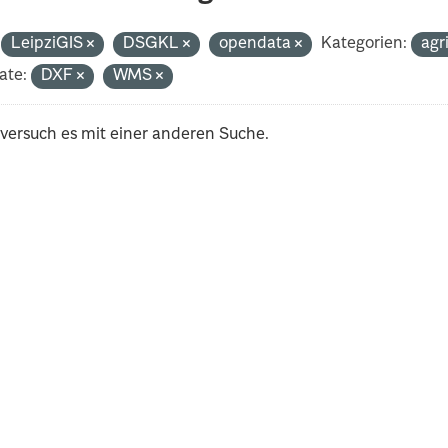
LeipziGIS
DSGKL
opendata
Kategorien:
agr
ate:
DXF
WMS
 versuch es mit einer anderen Suche.