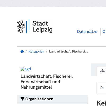
Zum Hauptinhalt wechseln
Datensätze
O
Kategorien
Landwirtschaft, Fischerei,...
Landwirtschaft, Fischerei,
Forstwirtschaft und
Nahrungsmittel
Organisationen
Ke