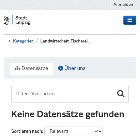
Zum Hauptinhalt wechseln
Anmelden
Kategorien
Landwirtschaft, Fischerei,...
Datensätze
Über uns
Keine Datensätze gefunden
Sortieren nach