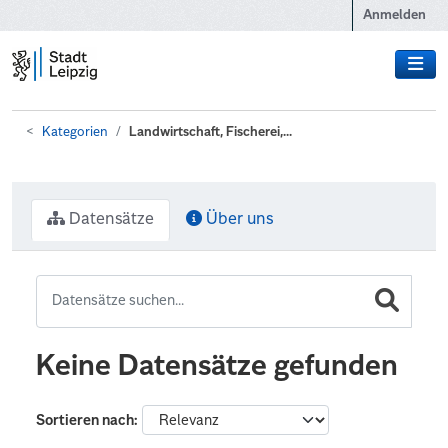
Zum Hauptinhalt wechseln
Anmelden
Kategorien
Landwirtschaft, Fischerei,...
Datensätze
Über uns
Keine Datensätze gefunden
Sortieren nach