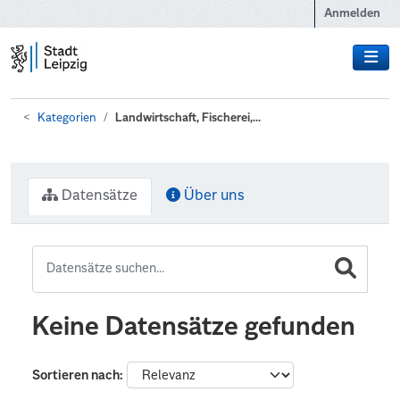
Zum Hauptinhalt wechseln
Anmelden
Kategorien
Landwirtschaft, Fischerei,...
Datensätze
Über uns
Keine Datensätze gefunden
Sortieren nach