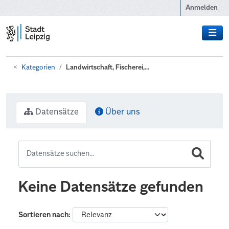
Zum Hauptinhalt wechseln
Anmelden
Kategorien
Landwirtschaft, Fischerei,...
Datensätze
Über uns
Keine Datensätze gefunden
Sortieren nach