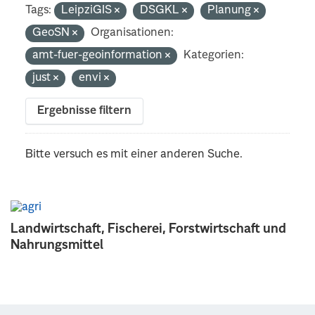
Tags:
LeipziGIS
DSGKL
Planung
GeoSN
Organisationen:
amt-fuer-geoinformation
Kategorien:
just
envi
Ergebnisse filtern
Bitte versuch es mit einer anderen Suche.
Landwirtschaft, Fischerei, Forstwirtschaft und
Nahrungsmittel