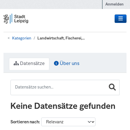
Zum Hauptinhalt wechseln
Anmelden
Kategorien
Landwirtschaft, Fischerei,...
Datensätze
Über uns
Keine Datensätze gefunden
Sortieren nach