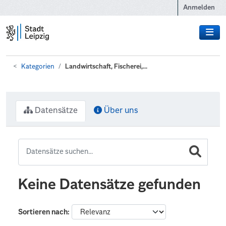
Zum Hauptinhalt wechseln
Anmelden
Kategorien
Landwirtschaft, Fischerei,...
Datensätze
Über uns
Keine Datensätze gefunden
Sortieren nach