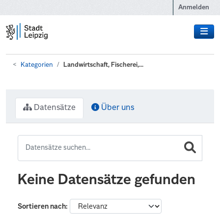
Zum Hauptinhalt wechseln
Anmelden
Kategorien
Landwirtschaft, Fischerei,...
Datensätze
Über uns
Keine Datensätze gefunden
Sortieren nach