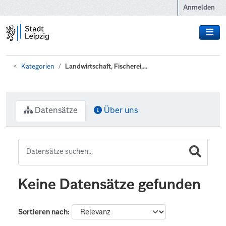
Zum Hauptinhalt wechseln
Anmelden
Kategorien
Landwirtschaft, Fischerei,...
Datensätze
Über uns
Keine Datensätze gefunden
Sortieren nach