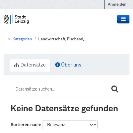
Zum Hauptinhalt wechseln
Anmelden
Kategorien
Landwirtschaft, Fischerei,...
Datensätze
Über uns
Keine Datensätze gefunden
Sortieren nach