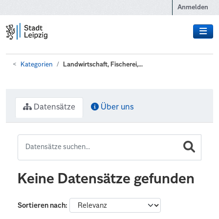
Zum Hauptinhalt wechseln
Anmelden
Kategorien
Landwirtschaft, Fischerei,...
Datensätze
Über uns
Keine Datensätze gefunden
Sortieren nach