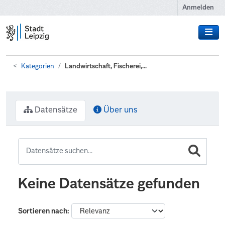
Zum Hauptinhalt wechseln
Anmelden
Kategorien
Landwirtschaft, Fischerei,...
Datensätze
Über uns
Keine Datensätze gefunden
Sortieren nach