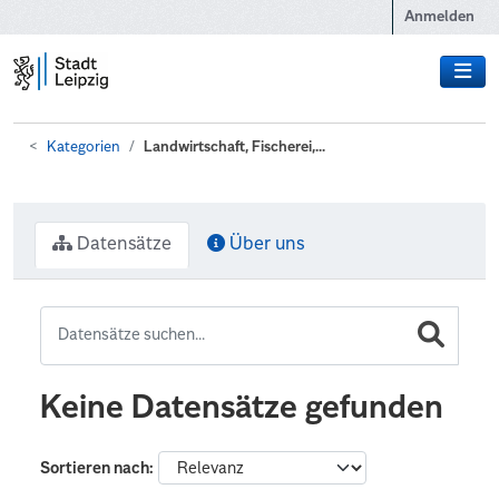
Zum Hauptinhalt wechseln
Anmelden
Kategorien
Landwirtschaft, Fischerei,...
Datensätze
Über uns
Keine Datensätze gefunden
Sortieren nach