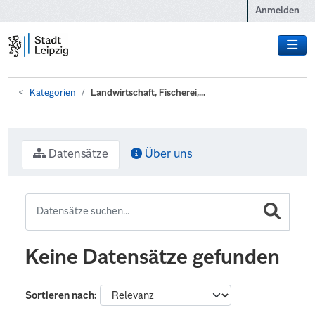
Zum Hauptinhalt wechseln
Anmelden
Kategorien
Landwirtschaft, Fischerei,...
Datensätze
Über uns
Keine Datensätze gefunden
Sortieren nach