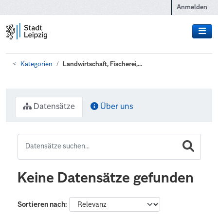
Zum Hauptinhalt wechseln
Anmelden
Kategorien
Landwirtschaft, Fischerei,...
Datensätze
Über uns
Keine Datensätze gefunden
Sortieren nach