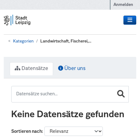
Zum Hauptinhalt wechseln
Anmelden
Kategorien
Landwirtschaft, Fischerei,...
Datensätze
Über uns
Keine Datensätze gefunden
Sortieren nach