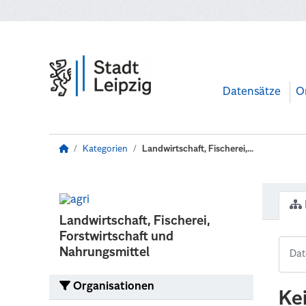
Zum Hauptinhalt wechseln
Datensätze
O
Kategorien
Landwirtschaft, Fischerei,...
Landwirtschaft, Fischerei,
Forstwirtschaft und
Nahrungsmittel
Organisationen
Ke