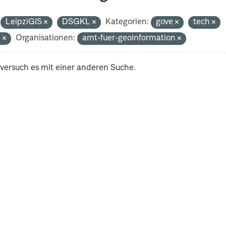
LeipziGIS
DSGKL
Kategorien:
gove
tech
n
Organisationen:
amt-fuer-geoinformation
 versuch es mit einer anderen Suche.