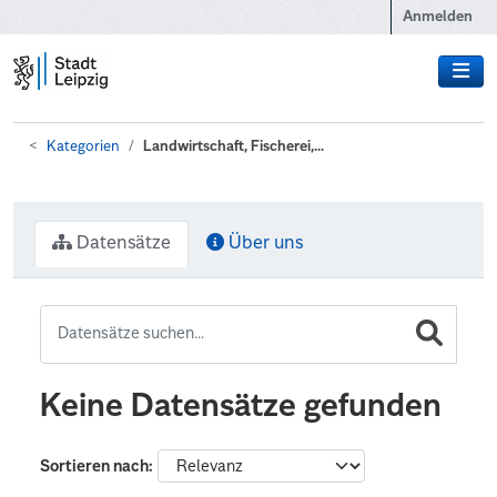
Zum Hauptinhalt wechseln
Anmelden
Kategorien
Landwirtschaft, Fischerei,...
Datensätze
Über uns
Keine Datensätze gefunden
Sortieren nach