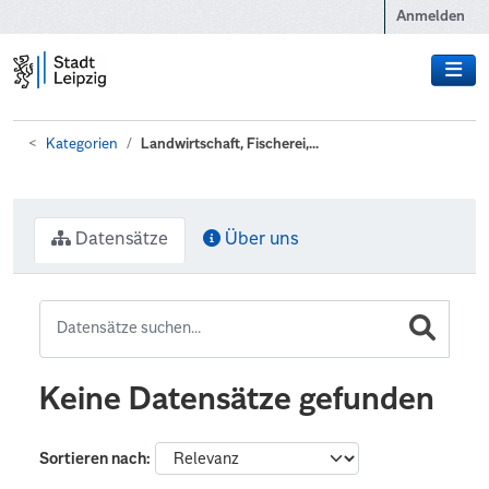
Zum Hauptinhalt wechseln
Anmelden
Kategorien
Landwirtschaft, Fischerei,...
Datensätze
Über uns
Keine Datensätze gefunden
Sortieren nach