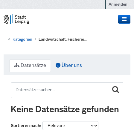
Zum Hauptinhalt wechseln
Anmelden
Kategorien
Landwirtschaft, Fischerei,...
Datensätze
Über uns
Keine Datensätze gefunden
Sortieren nach