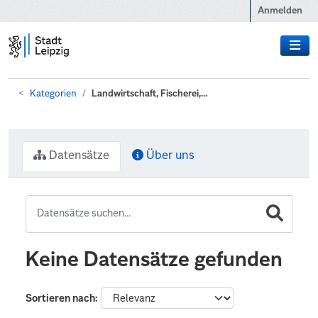
Zum Hauptinhalt wechseln
Anmelden
Kategorien
Landwirtschaft, Fischerei,...
Datensätze
Über uns
Keine Datensätze gefunden
Sortieren nach