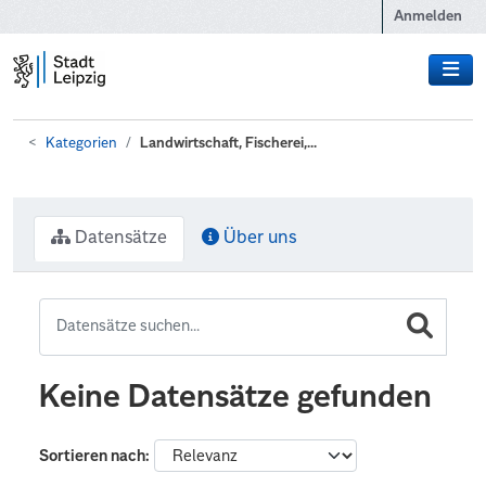
Zum Hauptinhalt wechseln
Anmelden
Kategorien
Landwirtschaft, Fischerei,...
Datensätze
Über uns
Keine Datensätze gefunden
Sortieren nach