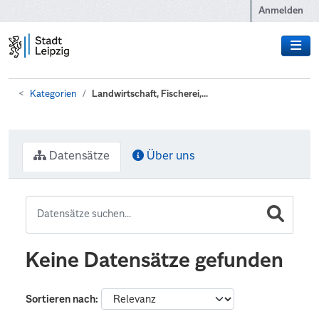
Zum Hauptinhalt wechseln
Anmelden
Kategorien
Landwirtschaft, Fischerei,...
Datensätze
Über uns
Keine Datensätze gefunden
Sortieren nach