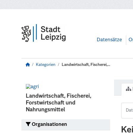
Zum Hauptinhalt wechseln
Datensätze
O
Kategorien
Landwirtschaft, Fischerei,...
Landwirtschaft, Fischerei,
Forstwirtschaft und
Nahrungsmittel
Organisationen
Ke