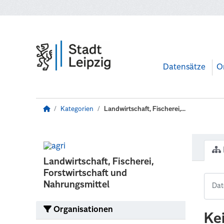
Zum Hauptinhalt wechseln
Datensätze
O
Kategorien
Landwirtschaft, Fischerei,...
Landwirtschaft, Fischerei,
Forstwirtschaft und
Nahrungsmittel
Organisationen
Ke