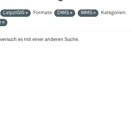
LeipziGIS
Formate:
DWG
WMS
Kategorien:
e
 versuch es mit einer anderen Suche.