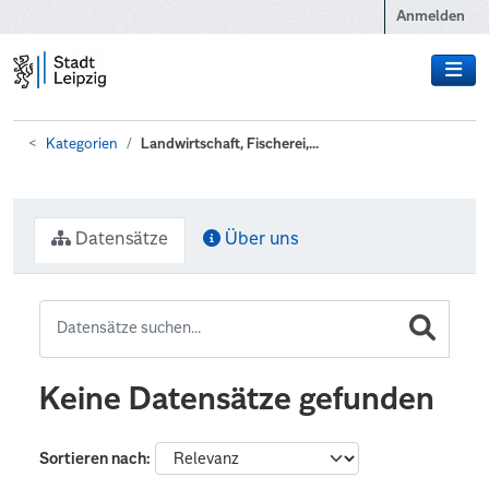
Zum Hauptinhalt wechseln
Anmelden
Kategorien
Landwirtschaft, Fischerei,...
Datensätze
Über uns
Keine Datensätze gefunden
Sortieren nach