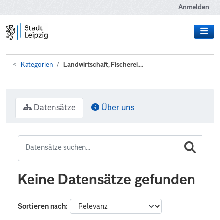
Zum Hauptinhalt wechseln
Anmelden
Kategorien
Landwirtschaft, Fischerei,...
Datensätze
Über uns
Keine Datensätze gefunden
Sortieren nach